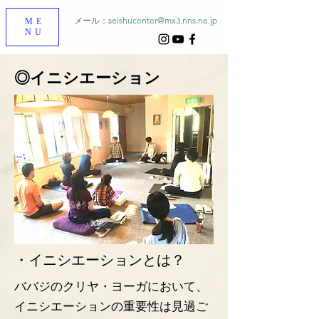
メール：
seishucenter@mx3.nns.ne.jp
ME
NU
​◎イニシエーション
​・イニシエーションとは？
ババジのクリヤ・ヨーガにおいて、
イニシエーションの重要性は見過ご