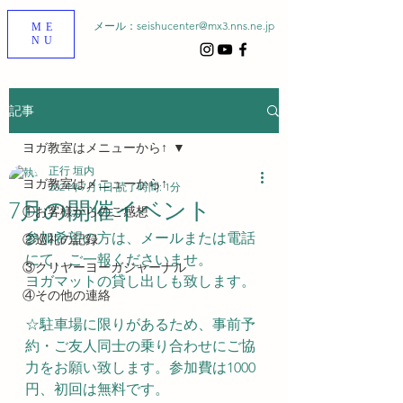
メール：
seishucenter@mx3.nns.ne.jp
ME
NU
記事
ヨガ教室はメニューから↑
正行 垣内
ヨガ教室はメニューから↑
2024年7月1日
読了時間: 1分
7月の開催イベント
①お客様からのご感想
参加希望の方は、メールまたは電話
②巡礼の記録
にて、ご一報くださいませ。
③クリヤーヨーガジャーナル
ヨガマットの貸し出しも致します。
④その他の連絡
☆駐車場に限りがあるため、事前予
約・ご友人同士の乗り合わせにご協
力をお願い致します。参加費は1000
円、初回は無料です。