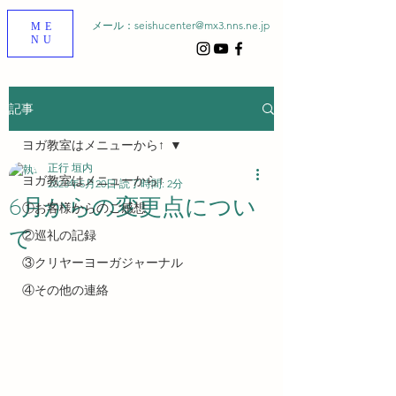
メール：
seishucenter@mx3.nns.ne.jp
ME
NU
記事
ヨガ教室はメニューから↑
正行 垣内
ヨガ教室はメニューから↑
2023年5月20日
読了時間: 2分
6月からの変更点につい
①お客様からのご感想
て
②巡礼の記録
③クリヤーヨーガジャーナル
④その他の連絡