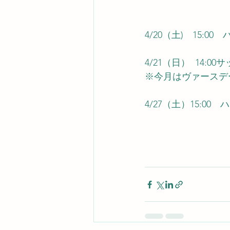
4/20（土)　15:
4/21（日）  14
※今月はヴァースデ
4/27（土）15:0