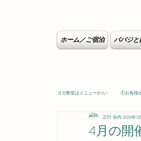
ホーム／ご宿泊
ババジと
ヨガ教室はメニューから↑
①お客様
正行 垣内
2024年3
4月の開