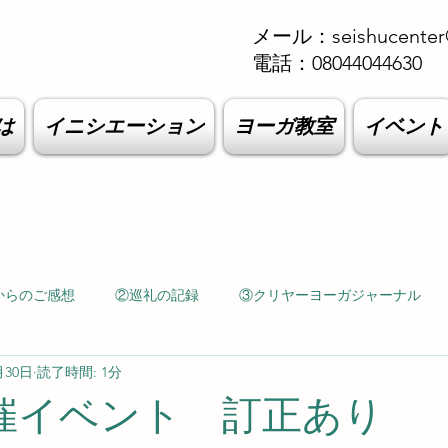
メール：
seishucenter
電話：08044044630
は
イニシエーション
ヨーガ教室
イベント
からのご感想
②巡礼の記録
③クリヤーヨーガジャーナル
月30日
読了時間: 1分
催イベント 訂正あり