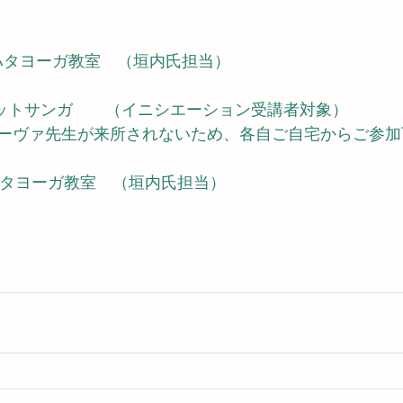
00　ハタヨーガ教室　（垣内氏担当）
:00サットサンガ　　（イニシエーション受講者対象）
ーヴァ先生が来所されないため、各自ご自宅からご参加
0　ハタヨーガ教室　（垣内氏担当）