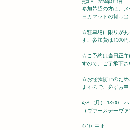
更新日：
2024年4月1日
参加希望の方は、メ
ヨガマットの貸し出
☆駐車場に限りがあ
す。参加費は1000
☆ご予約は当日正午
すので、ご了承下さ
☆お怪我防止のため
ますので、必ずお申
4/8   (月） 18:0
（ヴァースデーヴァ
4/10  中止