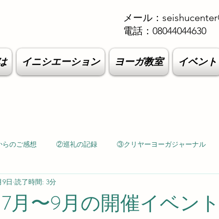
メール：
seishucenter
電話：08044044630
は
イニシエーション
ヨーガ教室
イベント
からのご感想
②巡礼の記録
③クリヤーヨーガジャーナル
月9日
読了時間: 3分
年 7月〜9月の開催イベン