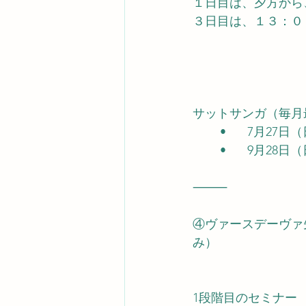
１日目は、夕方から
３日目は、１３：０
サットサンガ（毎月最
	•	7月27日
	•	9月28日
⸻
④ヴァースデーヴァ
み）
1段階目のセミナー