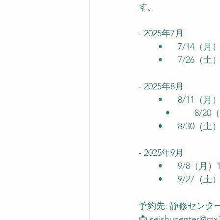
す。
- 2025年7月
	•	7/14
	•	7/26
- 2025年8月
	•	8/11（
           •
	•	8/30
- 2025年9月
	•	9/8（
	•	9/27
予約先: 静修センタ
📩 
seishucenter@mx3