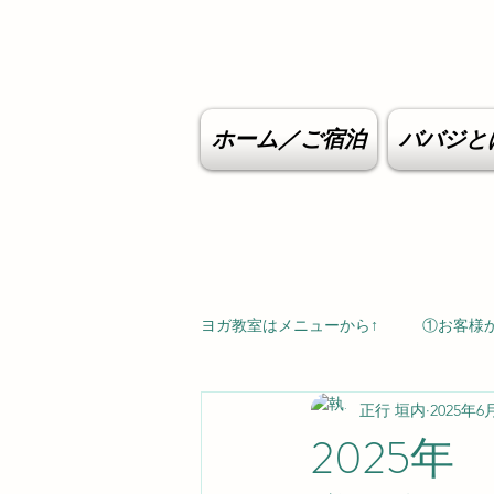
ホーム／ご宿泊
ババジと
ヨガ教室はメニューから↑
①お客様
正行 垣内
2025年6
2025