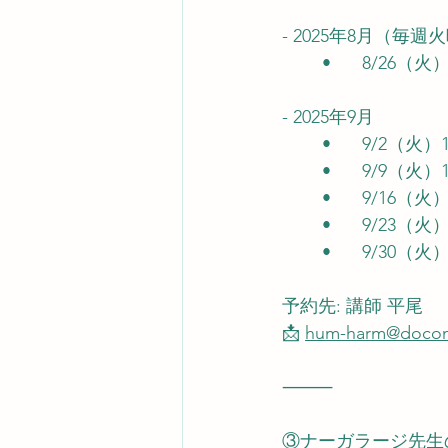
- 2025年8月（毎週
	•	8/2
- 2025年9月
	•	9/2
	•	9/9
	•	9/1
	•	9/2
	•	9/3
予約先: 講師 平尾
📩 
hum-harm@docom
⸻
③ナーガラージ先生