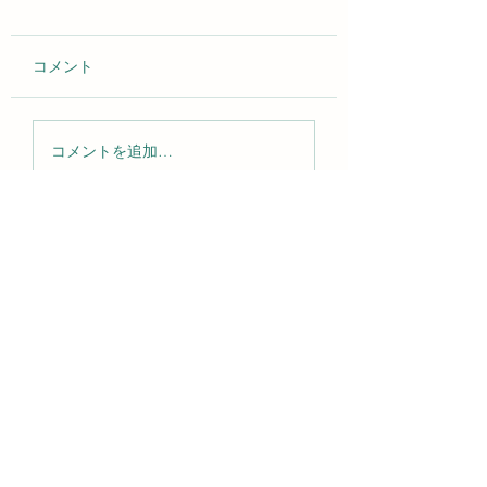
コメント
2026年 スリランカ巡礼
リニューアルのお
コメントを追加…
レポート
せ