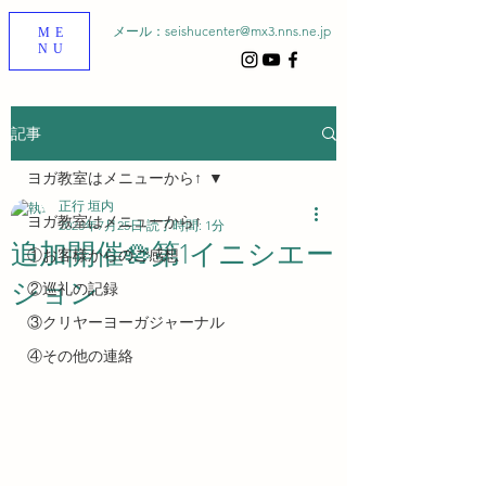
メール：
seishucenter@mx3.nns.ne.jp
ME
NU
記事
ヨガ教室はメニューから↑
正行 垣内
ヨガ教室はメニューから↑
2023年7月25日
読了時間: 1分
追加開催🪷第1イニシエー
①お客様からのご感想
ション
②巡礼の記録
③クリヤーヨーガジャーナル
④その他の連絡