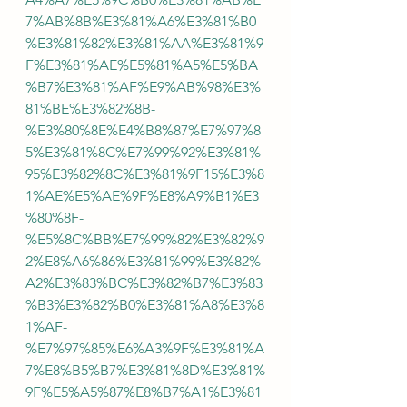
7%AB%8B%E3%81%A6%E3%81%B0
%E3%81%82%E3%81%AA%E3%81%9
F%E3%81%AE%E5%81%A5%E5%BA
%B7%E3%81%AF%E9%AB%98%E3%
81%BE%E3%82%8B-
%E3%80%8E%E4%B8%87%E7%97%8
5%E3%81%8C%E7%99%92%E3%81%
95%E3%82%8C%E3%81%9F15%E3%8
1%AE%E5%AE%9F%E8%A9%B1%E3
%80%8F-
%E5%8C%BB%E7%99%82%E3%82%9
2%E8%A6%86%E3%81%99%E3%82%
A2%E3%83%BC%E3%82%B7%E3%83
%B3%E3%82%B0%E3%81%A8%E3%8
1%AF-
%E7%97%85%E6%A3%9F%E3%81%A
7%E8%B5%B7%E3%81%8D%E3%81%
9F%E5%A5%87%E8%B7%A1%E3%81