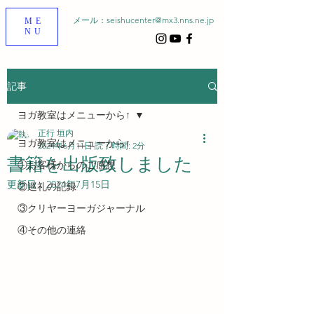
メール：
seishucenter@mx3.nns.ne.jp
ME
NU
記事
ヨガ教室はメニューから↑
正行 垣内
ヨガ教室はメニューから↑
2024年6月11日
読了時間: 2分
書籍を出版致しました
①お客様からのご感想
更新日：
2024年7月15日
②巡礼の記録
③クリヤーヨーガジャーナル
④その他の連絡