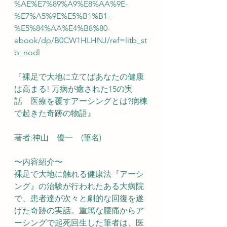
%AE%E7%89%A9%E8%AA%9E-
%E7%A5%9E%E5%B1%B1-
%E5%84%AA%E4%B8%80-
ebook/dp/B0CW1HLHNJ/ref=litb_st
b_nodl
『裸足で大地に立てばあなたの健康
は高まる! 万病が癒された15の実
話　医療を覆すアーシングとは?病棟
で起きた奇跡の物語』
著者:神山　優一　(筆名)
〜内容紹介〜
裸足で大地に触れる健康法『アーシ
ング』の治験が行われたある大病院
で、患者達が次々と劇的な回復を遂
げた奇跡の実話。重篤な腰痛からア
ーシングで起死回生した筆者は、医