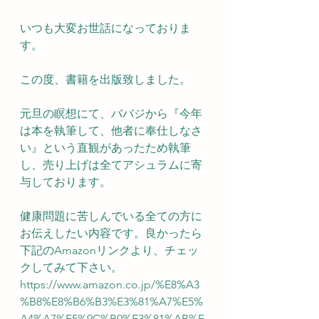
いつも大変お世話になっておりま
す。
この度、書籍を出版致しました。
元旦の瞑想にて、ババジから『今年
は本を執筆して、他者に奉仕しなさ
い』という直観があったため執筆
し、売り上げは全てアシュラムに寄
与しております。
健康問題に苦しんでいる全ての方に
お伝えしたい内容です。良かったら
下記のAmazonリンクより、チェッ
クしてみて下さい。
https://www.amazon.co.jp/%E8%A3
%B8%E8%B6%B3%E3%81%A7%E5%
A4%A7%E5%9C%B0%E3%81%AB%E