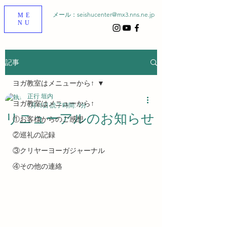
メール：
seishucenter@mx3.nns.ne.jp
ME
NU
記事
ヨガ教室はメニューから↑
正行 垣内
ヨガ教室はメニューから↑
1月15日
読了時間: 1分
リニューアルのお知らせ
①お客様からのご感想
②巡礼の記録
③クリヤーヨーガジャーナル
④その他の連絡