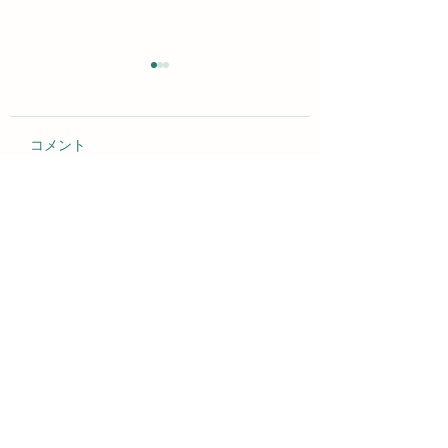
コメント
2026年 スリランカ巡礼
2026年 1月〜3
コメントを追加…
レポート
イベント