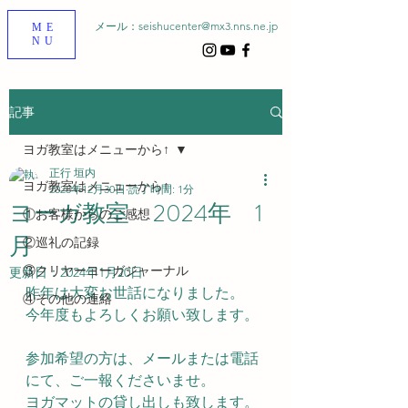
メール：
seishucenter@mx3.nns.ne.jp
ME
NU
記事
ヨガ教室はメニューから↑
正行 垣内
ヨガ教室はメニューから↑
2023年12月30日
読了時間: 1分
ヨーガ教室 2024年 1
①お客様からのご感想
月
②巡礼の記録
③クリヤーヨーガジャーナル
更新日：
2024年1月20日
昨年は大変お世話になりました。
④その他の連絡
今年度もよろしくお願い致します。
参加希望の方は、メールまたは電話
にて、ご一報くださいませ。
ヨガマットの貸し出しも致します。