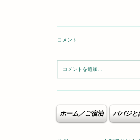
お客様のご感想
コメント
お客様からお寄せ頂いたご感想を
掲載させて頂いております。 ◎N
様 私はヨガを習いながら２泊３
コメントを追加…
日しました。初めてクリヤヨガを
習いました。毎日続けたらきっと
身体が変わると思いました。教え
ていただいて本当によかったで
す。 八ヶ岳の雄大な自然と居心
地の良いスペース。バス・トイレ
ホーム／ご宿泊
ババジと
が別なのも良いですね。 静修セ
ンターではこのスペースに書きき
れないほど、貴重な体験をするこ