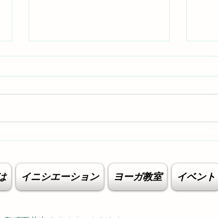
リニ
2026年 スリランカ巡礼レポ
ート
は
イニシエーション
ヨーガ教室
イベント