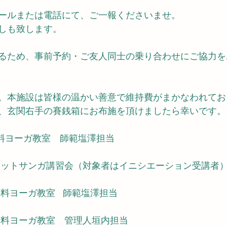
ールまたは電話にて、ご一報くださいませ。
しも致します。
るため、事前予約・ご友人同士の乗り合わせにご協力を
。本施設は皆様の温かい善意で維持費がまかなわれてお
、玄関右手の賽銭箱にお布施を頂けましたら幸いです。
　無料ヨーガ教室　師範塩澤担当
0　サットサンガ講習会（対象者はイニシエーション受講者
　無料ヨーガ教室   師範塩澤担当
0　無料ヨーガ教室　管理人垣内担当