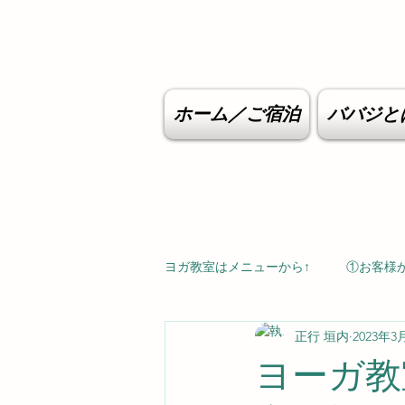
ホーム／ご宿泊
ババジと
ヨガ教室はメニューから↑
①お客様
正行 垣内
2023年3
ヨーガ教