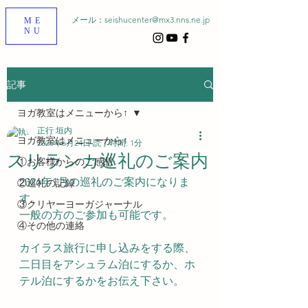
メール：
seishucenter@mx3.nns.ne.jp
ME
NU
記事
ヨガ教室はメニューから↑
正行 垣内
ヨガ教室はメニューから↑
2025年6月24日
読了時間: 1分
スリランカ巡礼のご案内
①お客様からのご感想
2026年1月の巡礼のご案内になりま
②巡礼の記録
す。
③クリヤーヨーガジャーナル
一般の方のご参加も可能です。
④その他の連絡
カイラス旅行に申し込みをする際、
二日目をアシュラム泊にするか、ホ
テル泊にするかをお伝え下さい。