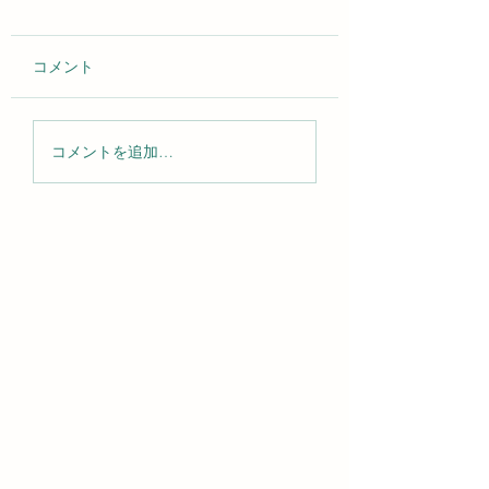
コメント
2026年 スリランカ巡礼
リニューアルのお
コメントを追加…
レポート
せ