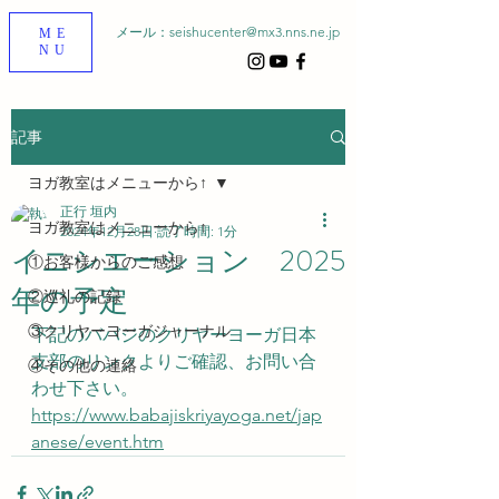
メール：
seishucenter@mx3.nns.ne.jp
ME
NU
記事
ヨガ教室はメニューから↑
正行 垣内
ヨガ教室はメニューから↑
2024年12月28日
読了時間: 1分
イニシエーション 2025
①お客様からのご感想
年の予定
②巡礼の記録
③クリヤーヨーガジャーナル
下記のババジのクリヤーヨーガ日本
支部のリンクよりご確認、お問い合
④その他の連絡
わせ下さい。
https://www.babajiskriyayoga.net/jap
anese/event.htm