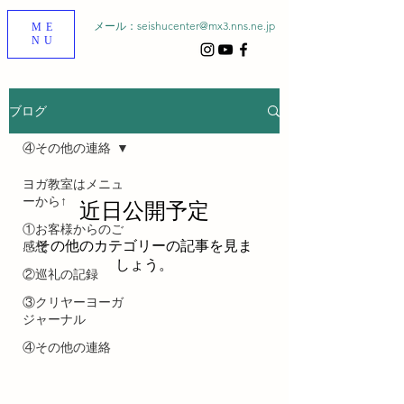
メール：
seishucenter@mx3.nns.ne.jp
ME
NU
ブログ
④その他の連絡
ヨガ教室はメニュ
ーから↑
近日公開予定
①お客様からのご
その他のカテゴリーの記事を見ま
感想
しょう。
②巡礼の記録
③クリヤーヨーガ
ジャーナル
④その他の連絡